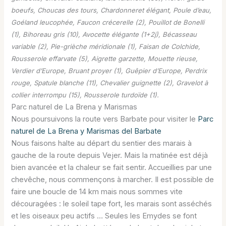
boeufs, Choucas des tours, Chardonneret élégant, Poule d’eau,
Goéland leucophée, Faucon crécerelle (2), Pouillot de Bonelli
(1), Bihoreau gris (10), Avocette élégante (1+2j), Bécasseau
variable (2), Pie-grièche méridionale (1), Faisan de Colchide,
Rousserole effarvate (5), Aigrette garzette, Mouette rieuse,
Verdier d’Europe, Bruant proyer (1), Guêpier d’Europe, Perdrix
rouge, Spatule blanche (11), Chevalier guignette (2), Gravelot à
collier interrompu (15), Rousserole turdoïde (1).
Parc naturel de La Brena y Marismas
Nous poursuivons la route vers Barbate pour visiter le
Parc
naturel de La Brena y Marismas del Barbate
Nous faisons halte au départ du sentier des marais à
gauche de la route depuis Vejer. Mais la matinée est déjà
bien avancée et la chaleur se fait sentir. Accueillies par une
chevêche, nous commençons à marcher. Il est possible de
faire une boucle de 14 km mais nous sommes vite
découragées : le soleil tape fort, les marais sont asséchés
et les oiseaux peu actifs … Seules les Emydes se font