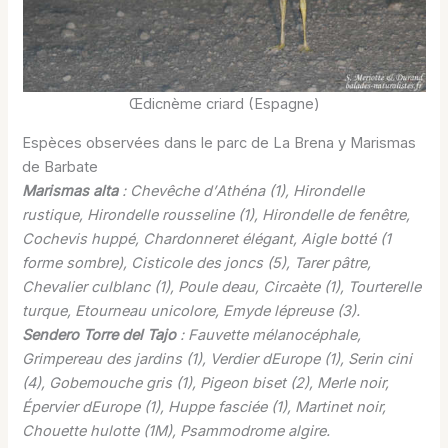
Œdicnème criard (Espagne)
Espèces observées dans le parc de La Brena y Marismas
de Barbate
Marismas alta
: Chevêche d’Athéna (1), Hirondelle
rustique, Hirondelle rousseline (1), Hirondelle de fenêtre,
Cochevis huppé, Chardonneret élégant, Aigle botté (1
forme sombre), Cisticole des joncs (5), Tarer pâtre,
Chevalier culblanc (1), Poule deau, Circaète (1), Tourterelle
turque, Etourneau unicolore, Emyde lépreuse (3).
Sendero Torre del Tajo
: Fauvette mélanocéphale,
Grimpereau des jardins (1), Verdier dEurope (1), Serin cini
(4), Gobemouche gris (1), Pigeon biset (2), Merle noir,
Épervier dEurope (1), Huppe fasciée (1), Martinet noir,
Chouette hulotte (1M), Psammodrome algire.