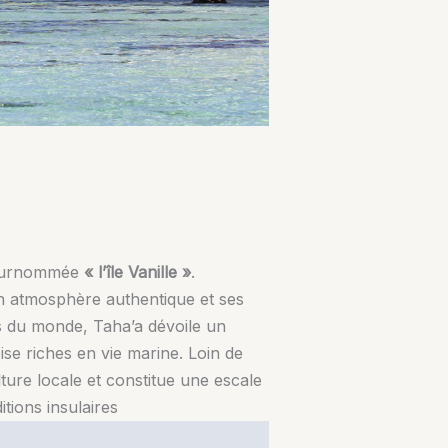
t surnommée
« l’île Vanille »
.
on atmosphère authentique et ses
s du monde, Taha’a dévoile un
se riches en vie marine. Loin de
lture locale et constitue une escale
itions insulaires