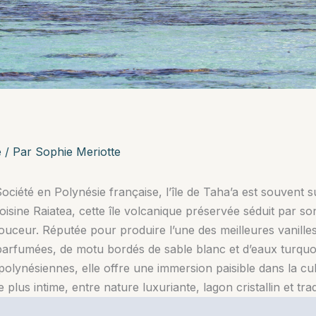
e
/ Par
Sophie Meriotte
 Société en Polynésie française, l’île de Taha’a est souven
isine Raiatea, cette île volcanique préservée séduit par s
uceur. Réputée pour produire l’une des meilleures vanille
arfumées, de motu bordés de sable blanc et d’eaux turquoi
 polynésiennes, elle offre une immersion paisible dans la cu
lus intime, entre nature luxuriante, lagon cristallin et trad