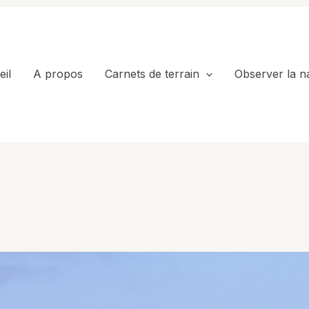
il
A propos
Carnets de terrain
Observer la n