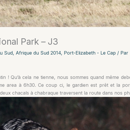
onal Park – J3
du Sud
,
Afrique du Sud 2014
,
Port-Elizabeth - Le Cap
/ Par
atin ! Qu’à cela ne tienne, nous sommes quand même deb
me area à 6h30. Ce coup ci, le gardien est prêt et la po
s deux chacals à chabraque traversent la route dans nos ph