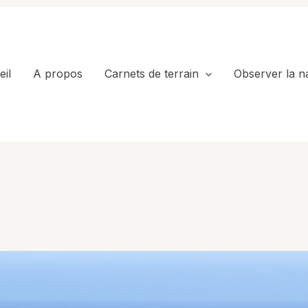
il
A propos
Carnets de terrain
Observer la n