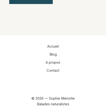
Alternative:
Accueil
Blog
A propos
Contact
Facebook
Instagram
© 2026 — Sophie Mériotte
Balades naturalistes