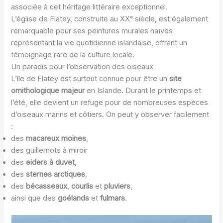
associée à cet héritage littéraire exceptionnel.
L’église de Flatey, construite au XXᵉ siècle, est également
remarquable pour ses peintures murales naïves
représentant la vie quotidienne islandaise, offrant un
témoignage rare de la culture locale.
Un paradis pour l’observation des oiseaux
L’île de Flatey est surtout connue pour être un
site
ornithologique majeur
en Islande. Durant le printemps et
l’été, elle devient un refuge pour de nombreuses espèces
d’oiseaux marins et côtiers. On peut y observer facilement
:
des
macareux moines
,
des guillemots à miroir
des
eiders à duvet
,
des
sternes arctiques
,
des
bécasseaux
,
courlis
et
pluviers
,
ainsi que des
goélands
et
fulmars
.