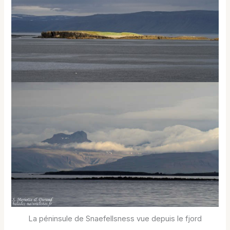
La péninsule de Snaefellsness vue depuis le fjord