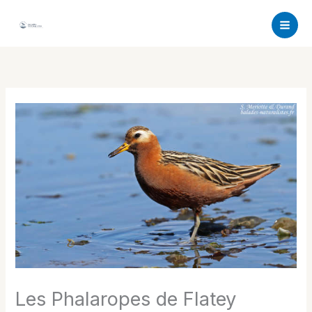
Aller
au
contenu
Les Phalaropes de Flatey