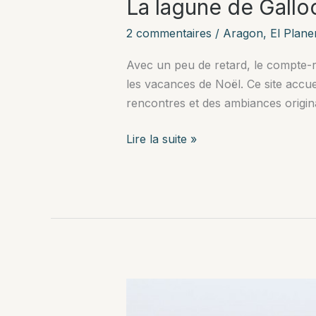
La lagune de Gallo
2 commentaires
/
Aragon
,
El Plane
Avec un peu de retard, le compte-
les vacances de Noël. Ce site accue
rencontres et des ambiances origina
La
Lire la suite »
lagune
de
Gallocanta