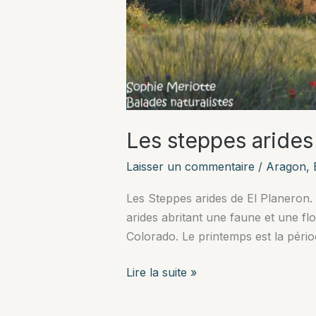
Les steppes arides
Laisser un commentaire
/
Aragon
,
Les Steppes arides de El Planeron. 
arides abritant une faune et une fl
Colorado. Le printemps est la période
Les
Lire la suite »
steppes
arides