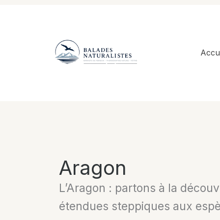
Aller
au
contenu
Accue
Aragon
L’Aragon : partons à la décou
étendues steppiques aux esp