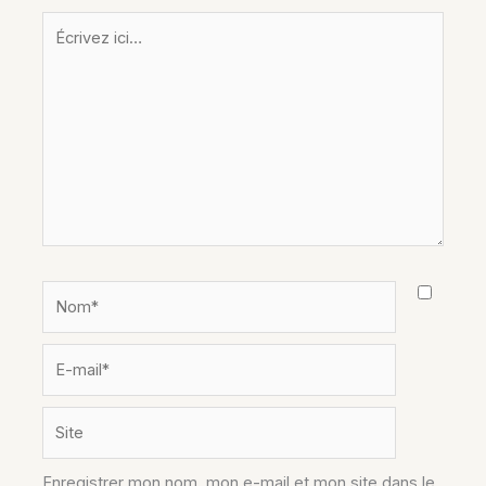
Écrivez
ici…
Nom*
E-
mail*
Site
Enregistrer mon nom, mon e-mail et mon site dans le