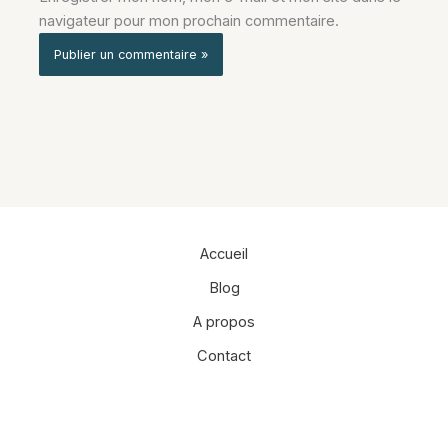
navigateur pour mon prochain commentaire.
Alternative:
Accueil
Blog
A propos
Contact
Facebook
Instagram