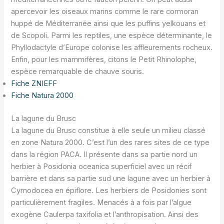
apercevoir les oiseaux marins comme le rare cormoran
huppé de Méditerranée ainsi que les puffins yelkouans et
de Scopoli. Parmi les reptiles, une espèce déterminante, le
Phyllodactyle d’Europe colonise les affleurements rocheux.
Enfin, pour les mammifères, citons le Petit Rhinolophe,
espèce remarquable de chauve souris.
Fiche ZNIEFF
Fiche
N
atura 2000
La lagune du Brusc
La lagune du Brusc constitue à elle seule un milieu classé
en zone Natura 2000. C’est l’un des rares sites de ce type
dans la région PACA. Il présente dans sa partie nord un
herbier à Posidonia oceanica superficiel avec un récif
barrière et dans sa partie sud une lagune avec un herbier à
Cymodocea en épiflore. Les herbiers de Posidonies sont
particulièrement fragiles. Menacés à a fois par l’algue
exogène Caulerpa taxifolia et l’anthropisation. Ainsi des