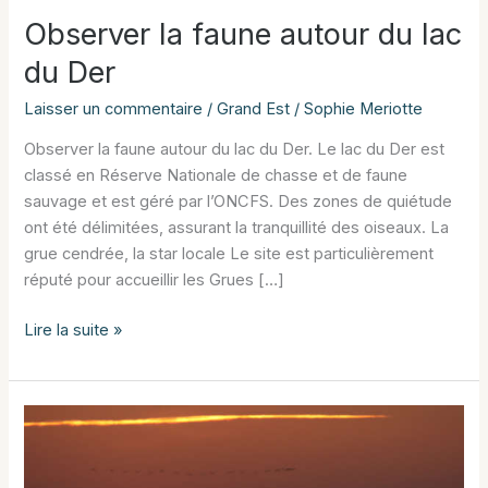
Observer la faune autour du lac
du Der
Laisser un commentaire
/
Grand Est
/
Sophie Meriotte
Observer la faune autour du lac du Der. Le lac du Der est
classé en Réserve Nationale de chasse et de faune
sauvage et est géré par l’ONCFS. Des zones de quiétude
ont été délimitées, assurant la tranquillité des oiseaux. La
grue cendrée, la star locale Le site est particulièrement
réputé pour accueillir les Grues […]
Observer
Lire la suite »
la
faune
autour
du
lac
du