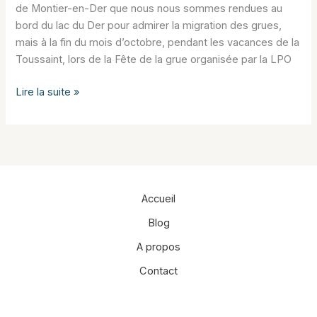
de Montier-en-Der que nous nous sommes rendues au
bord du lac du Der pour admirer la migration des grues,
mais à la fin du mois d’octobre, pendant les vacances de la
Toussaint, lors de la Fête de la grue organisée par la LPO
La
Lire la suite »
Fête
de
la
Grue
cendrée
au
Accueil
lac
Blog
du
Der
A propos
Contact