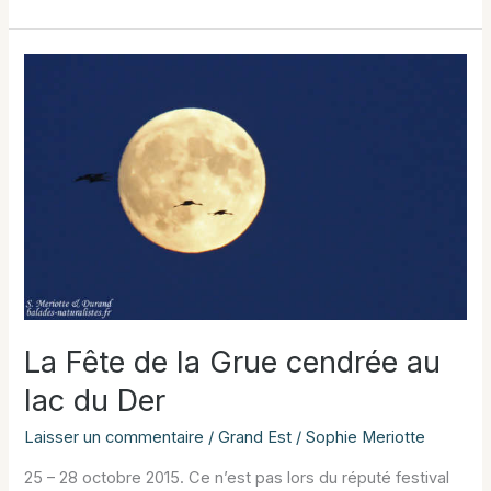
du
Der
en
automne
La Fête de la Grue cendrée au
lac du Der
Laisser un commentaire
/
Grand Est
/
Sophie Meriotte
25 – 28 octobre 2015. Ce n’est pas lors du réputé festival