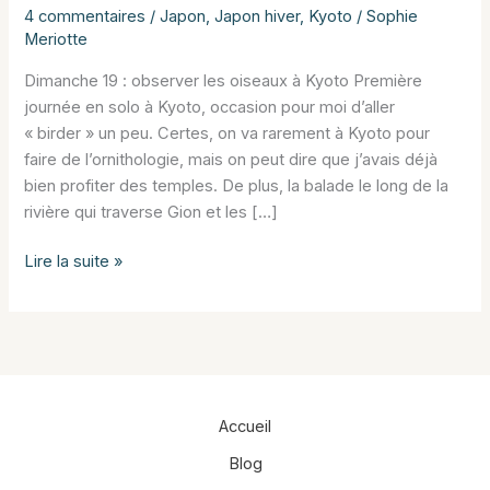
4 commentaires
/
Japon
,
Japon hiver
,
Kyoto
/
Sophie
Meriotte
Dimanche 19 : observer les oiseaux à Kyoto Première
journée en solo à Kyoto, occasion pour moi d’aller
« birder » un peu. Certes, on va rarement à Kyoto pour
faire de l’ornithologie, mais on peut dire que j’avais déjà
bien profiter des temples. De plus, la balade le long de la
rivière qui traverse Gion et les […]
Observer
Lire la suite »
les
oiseaux
à
Kyoto
Accueil
Blog