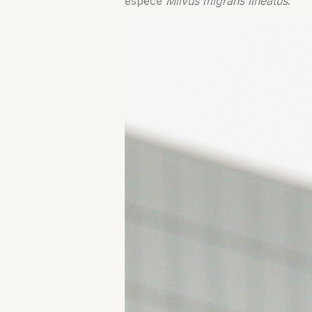
espèce
Milvus migrans lineatus
.