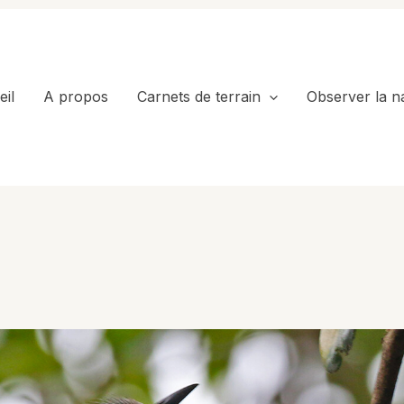
il
A propos
Carnets de terrain
Observer la n