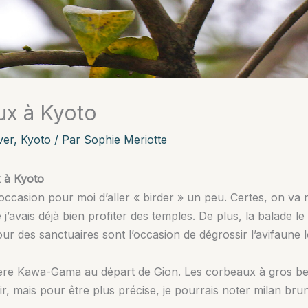
ux à Kyoto
ver
,
Kyoto
/ Par
Sophie Meriotte
x à Kyoto
occasion pour moi d’aller « birder » un peu. Certes, on va 
 j’avais déjà bien profiter des temples. De plus, la balade le
our des sanctuaires sont l’occasion de dégrossir l’avifaune l
ère Kawa-Gama au départ de Gion. Les corbeaux à gros bec 
r, mais pour être plus précise, je pourrais noter milan brun.