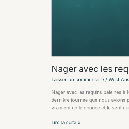
Nager avec les req
Laisser un commentaire
/
West Aust
Nager avec les requins baleines à Ni
dernière journée que nous avions p
vraiment de la chance et le vent qui
Nager
Lire la suite »