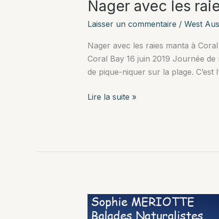
Nager avec les rai
Laisser un commentaire
/
West Aust
Nager avec les raies manta à Coral 
Coral Bay 16 juin 2019 Journée de r
de pique-niquer sur la plage. C’est 
Nager
Lire la suite »
avec
les
raies
manta
à
Coral
Bay