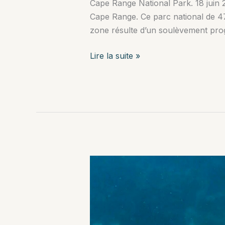
Cape Range National Park. 18 juin 2
Cape Range. Ce parc national de 47 
zone résulte d’un soulèvement prog
Cape
Lire la suite »
Range
National
Park