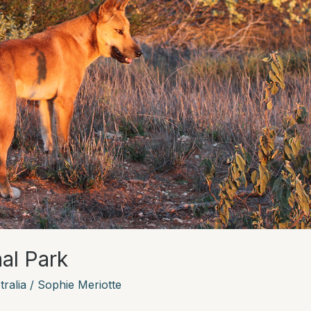
al Park
ralia
/
Sophie Meriotte