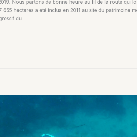
019. Nous partons de bonne heure au fil de la route qui lo
655 hectares a été inclus en 2011 au site du patrimoine mo
ressif du