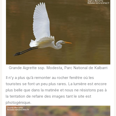
Grande Aigrette ssp. Modesta, Parc National de Kalbarri
Il n’y a plus qu’à remonter au rocher fenêtre où les
touristes se font un peu plus rares. La lumière est encore
plus belle que dans la matinée et nous ne résistons pas à
la tentation de refaire des images tant le site est
photogénique.