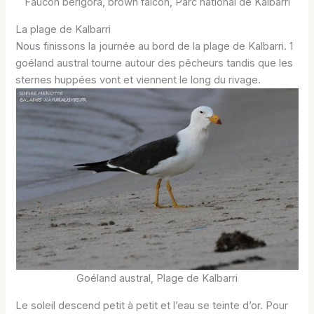
Faucon bérigora, brown falcon, Parc national de Kalbarri
La plage de Kalbarri
Nous finissons la journée au bord de la plage de Kalbarri. 1
goéland austral tourne autour des pêcheurs tandis que les
sternes huppées vont et viennent le long du rivage.
Goéland austral, Plage de Kalbarri
Le soleil descend petit à petit et l’eau se teinte d’or. Pour