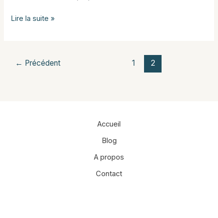
Où
Lire la suite »
partir
en
Janvier
←
Précédent
1
2
?
Accueil
Blog
A propos
Contact
Facebook
Instagram