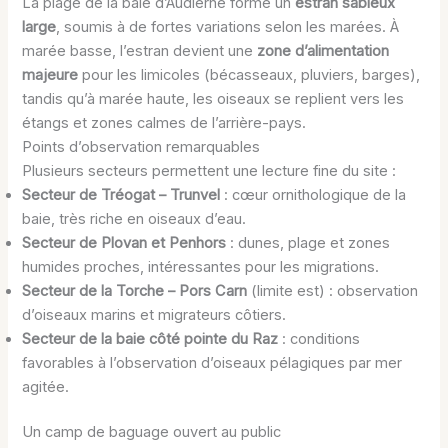
La plage de la baie d’Audierne forme un
estran sableux
large
, soumis à de fortes variations selon les marées. À
marée basse, l’estran devient une
zone d’alimentation
majeure
pour les limicoles (bécasseaux, pluviers, barges),
tandis qu’à marée haute, les oiseaux se replient vers les
étangs et zones calmes de l’arrière-pays.
Points d’observation remarquables
Plusieurs secteurs permettent une lecture fine du site :
Secteur de Tréogat – Trunvel
: cœur ornithologique de la
baie, très riche en oiseaux d’eau.
Secteur de Plovan et Penhors
: dunes, plage et zones
humides proches, intéressantes pour les migrations.
Secteur de la Torche – Pors Carn
(limite est) : observation
d’oiseaux marins et migrateurs côtiers.
Secteur de la baie côté pointe du Raz
: conditions
favorables à l’observation d’oiseaux pélagiques par mer
agitée.
Un camp de baguage ouvert au public