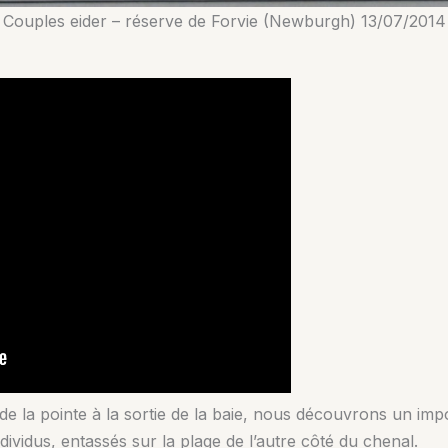
Couples eider – réserve de Forvie (Newburgh) 13/07/2014
e la pointe à la sortie de la baie, nous découvrons un i
ndividus, entassés sur la plage de l’autre côté du chenal.