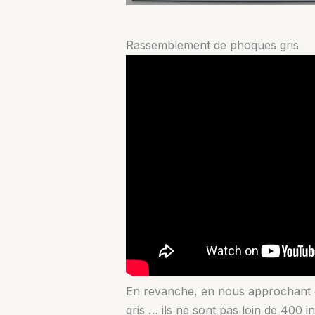
Rassemblement de phoques gris
En revanche, en nous approchant d
gris … ils ne sont pas loin de 400 i