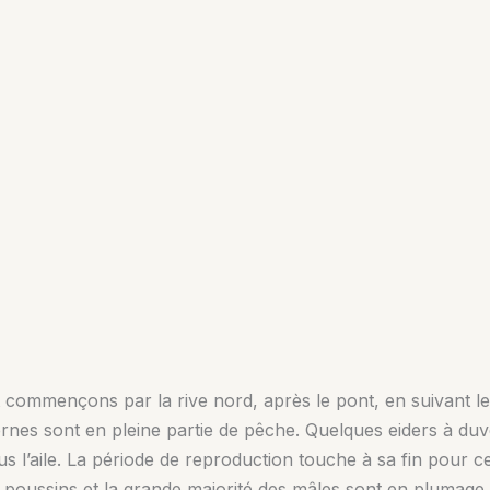
commençons par la rive nord, après le pont, en suivant le 
ernes sont en pleine partie de pêche. Quelques eiders à duv
ous l’aile. La période de reproduction touche à sa fin pour 
 poussins et la grande majorité des mâles sont en plumage 