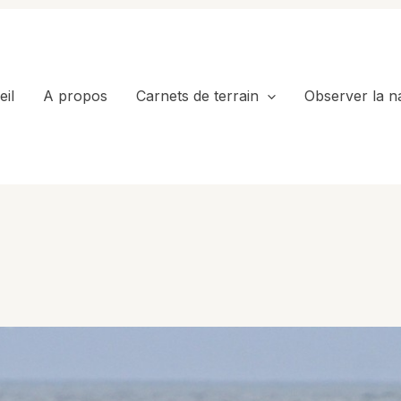
il
A propos
Carnets de terrain
Observer la n