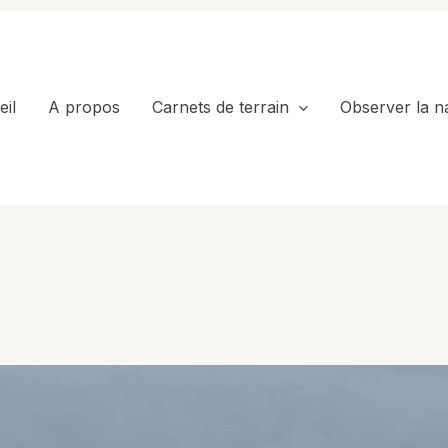
il
A propos
Carnets de terrain
Observer la n