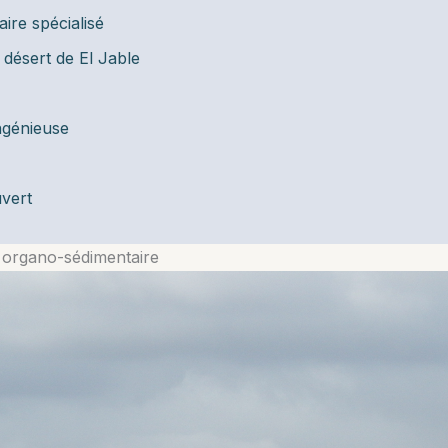
ire spécialisé
 désert de El Jable
ingénieuse
uvert
e organo-sédimentaire