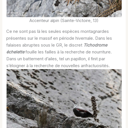
Accenteur alpin (Sainte-Victoire, 13)
Ce ne sont pas là les seules espèces montagnardes
présentes sur le massif en période hivernale. Dans les
falaises abruptes sous le GR, le discret
Tichodrome
échelette
fouille les failles à la recherche de nourriture.
Dans un battement d’ailes, tel un papillon, il finit par
s’éloigner à la recherche de nouvelles anfractuosités.