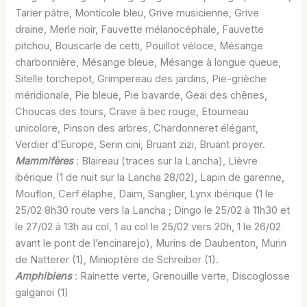
Tarier pâtre, Monticole bleu, Grive musicienne, Grive
draine, Merle noir, Fauvette mélanocéphale, Fauvette
pitchou, Bouscarle de cetti, Pouillot véloce, Mésange
charbonnière, Mésange bleue, Mésange à longue queue,
Sitelle torchepot, Grimpereau des jardins, Pie-grièche
méridionale, Pie bleue, Pie bavarde, Geai des chênes,
Choucas des tours, Crave à bec rouge, Etourneau
unicolore, Pinson des arbres, Chardonneret élégant,
Verdier d’Europe, Serin cini, Bruant zizi, Bruant proyer.
Mammifères
: Blaireau (traces sur la Lancha), Lièvre
ibérique (1 de nuit sur la Lancha 28/02), Lapin de garenne,
Mouflon, Cerf élaphe, Daim, Sanglier, Lynx ibérique (1 le
25/02 8h30 route vers la Lancha ; Dingo le 25/02 à 11h30 et
le 27/02 à 13h au col, 1 au col le 25/02 vers 20h, 1 le 26/02
avant le pont de l’encinarejo), Murins de Daubenton, Murin
de Natterer (1), Minioptère de Schreiber (1).
Amphibiens
: Rainette verte, Grenouille verte, Discoglosse
galganoi (1)