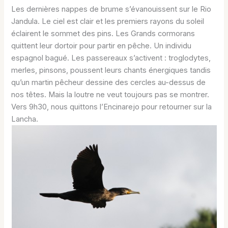
Les dernières nappes de brume s’évanouissent sur le Rio
Jandula. Le ciel est clair et les premiers rayons du soleil
éclairent le sommet des pins. Les Grands cormorans
quittent leur dortoir pour partir en pêche. Un individu
espagnol bagué. Les passereaux s’activent : troglodytes,
merles, pinsons, poussent leurs chants énergiques tandis
qu’un martin pêcheur dessine des cercles au-dessus de
nos têtes. Mais la loutre ne veut toujours pas se montrer.
Vers 9h30, nous quittons l’Encinarejo pour retourner sur la
Lancha.