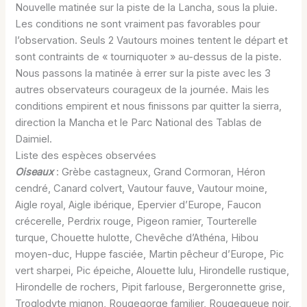
Nouvelle matinée sur la piste de la Lancha, sous la pluie.
Les conditions ne sont vraiment pas favorables pour
l’observation. Seuls 2 Vautours moines tentent le départ et
sont contraints de « tourniquoter » au-dessus de la piste.
Nous passons la matinée à errer sur la piste avec les 3
autres observateurs courageux de la journée. Mais les
conditions empirent et nous finissons par quitter la sierra,
direction la Mancha et le Parc National des Tablas de
Daimiel.
Liste des espèces observées
Oiseaux
: Grèbe castagneux, Grand Cormoran, Héron
cendré, Canard colvert, Vautour fauve, Vautour moine,
Aigle royal, Aigle ibérique, Epervier d’Europe, Faucon
crécerelle, Perdrix rouge, Pigeon ramier, Tourterelle
turque, Chouette hulotte, Chevêche d’Athéna, Hibou
moyen-duc, Huppe fasciée, Martin pêcheur d’Europe, Pic
vert sharpei, Pic épeiche, Alouette lulu, Hirondelle rustique,
Hirondelle de rochers, Pipit farlouse, Bergeronnette grise,
Troglodyte mignon, Rougegorge familier, Rougequeue noir,