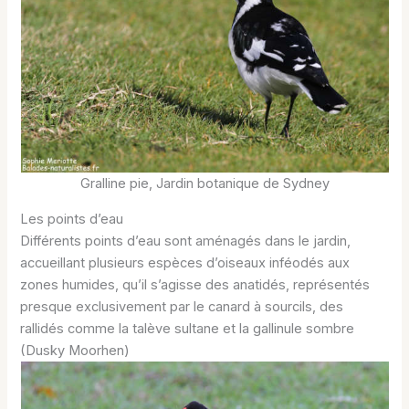
Gralline pie, Jardin botanique de Sydney
Les points d’eau
Différents points d’eau sont aménagés dans le jardin,
accueillant plusieurs espèces d’oiseaux inféodés aux
zones humides, qu’il s’agisse des anatidés, représentés
presque exclusivement par le canard à sourcils, des
rallidés comme la talève sultane et la gallinule sombre
(Dusky Moorhen)