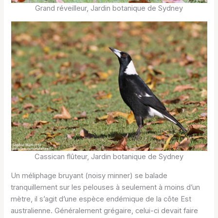
Grand réveilleur, Jardin botanique de Sydney
Cassican flûteur, Jardin botanique de Sydney
Un méliphage bruyant (noisy minner) se balade
tranquillement sur les pelouses à seulement à moins d’un
mètre, il s’agit d’une espèce endémique de la côte Est
australienne. Généralement grégaire, celui-ci devait faire