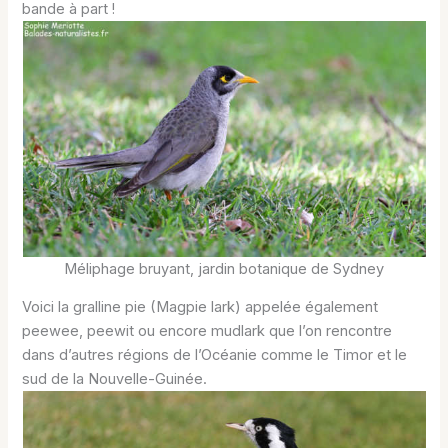
bande à part !
Méliphage bruyant, jardin botanique de Sydney
Voici la gralline pie (Magpie lark) appelée également
peewee, peewit ou encore mudlark que l’on rencontre
dans d’autres régions de l’Océanie comme le Timor et le
sud de la Nouvelle-Guinée.