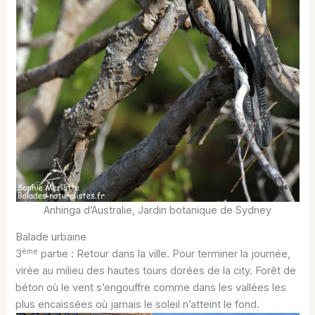
Anhinga d’Australie, Jardin botanique de Sydney
Balade urbaine
ème
3
partie : Retour dans la ville. Pour terminer la journée,
virée au milieu des hautes tours dorées de la city. Forêt de
béton où le vent s’engouffre comme dans les vallées les
plus encaissées où jamais le soleil n’atteint le fond.