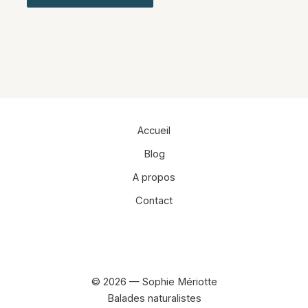
Alternative:
Accueil
Blog
A propos
Contact
Facebook
Instagram
© 2026 — Sophie Mériotte
Balades naturalistes