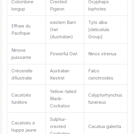
Colombine
Crested
Ocyphaps
longup
Pigeon
lophotes
eastern Barn
Tyto alba
Effraie du
Owl
[delicatula
Pacifique
(Australian)
Group]
Ninoxe
Powerful Owl
Ninox strenua
puissante
Crécerelle
Australian
Falco
d’Australie
Kestrel
cenchroides
Yellow-tailed
Cacatoès
Calyptorhynchus
Black-
funèbre
funereus
Cockatoo
Sulphur-
Cacatoès à
crested
Cacatua galerita
huppe jaune
Cockatoo