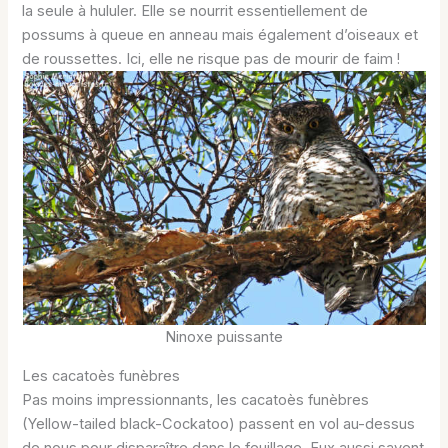
la seule à hululer. Elle se nourrit essentiellement de
possums à queue en anneau mais également d’oiseaux et
de roussettes. Ici, elle ne risque pas de mourir de faim !
Ninoxe puissante
Les cacatoès funèbres
Pas moins impressionnants, les cacatoès funèbres
(Yellow-tailed black-Cockatoo) passent en vol au-dessus
de nous pour disparaître dans le feuillage. Eux aussi savent