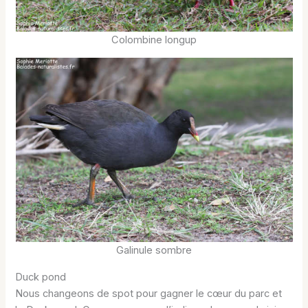
Colombine longup
Galinule sombre
Duck pond
Nous changeons de spot pour gagner le cœur du parc et