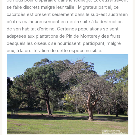
se faire discrets malgré leur taille ! Migrateur partiel, ce
cacatoès est présent seulement dans le sud-est australien
où il es malheureusement en déclin suite à la destruction
de son habitat d’origine. Certaines populations se sont
adaptées aux plantations de Pin de Monterey des fruits
desquels les oiseaux se nourrissent, participant, malgré
eux, à la prolifération de cette espèce nuisible.