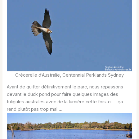
Crécerelle d’Australie, Centennial Parklands Sydney
Avant de quitter définitivement le parc, nous repassons
devant le duck pond pour faire quelques images des
fuligules australes avec de la lumière cette fois-ci … ça
rend plutôt pas trop mal …