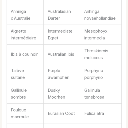
Anhinga
Australasian
Anhinga
d’Australie
Darter
novaehollandiae
Aigrette
Intermediate
Mesophoyx
intermédiaire
Egret
intermedia
Threskiornis
Ibis à cou noir
Australian Ibis
moluccus
Talève
Purple
Porphyrio
sultane
Swamphen
porphyrio
Gallinule
Dusky
Gallinula
sombre
Moorhen
tenebrosa
Foulque
Eurasian Coot
Fulica atra
macroule