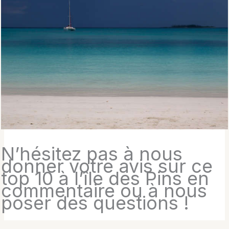
N’hésitez pas à nous
donner votre avis sur ce
top 10 à l’île des Pins en
commentaire ou à nous
poser des questions !