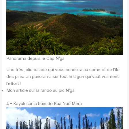
Panorama depuis le Cap N’ga
Une très jolie balade qui vous conduira au sommet de l’île
des pins. Un panorama sur tout le lagon qui vaut vraiment
l’effort !
Mon article sur la rando au pic N’ga
4 – Kayak sur la baie de Kaa Nué Méra