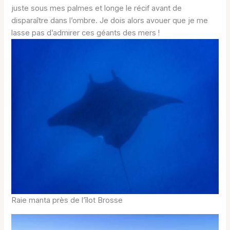
juste sous mes palmes et longe le récif avant de
disparaître dans l’ombre. Je dois alors avouer que je me
lasse pas d’admirer ces géants des mers !
Raie manta près de l’îlot Brosse