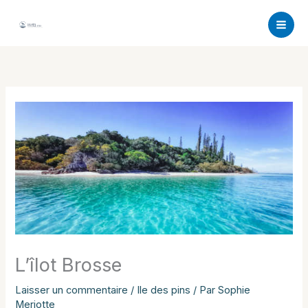
Aller
au
contenu
L’îlot Brosse
Laisser un commentaire
/
Ile des pins
/ Par
Sophie
Meriotte