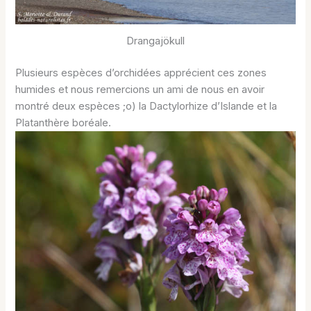
Drangajökull
Plusieurs espèces d’orchidées apprécient ces zones
humides et nous remercions un ami de nous en avoir
montré deux espèces ;o) la Dactylorhize d’Islande et la
Platanthère boréale.