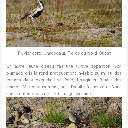
Pluvier doré, Unadsdalur, Fjords du Nord-Ouest
Un autre jeune oiseau fait une furtive apparition. Son
plumage gris le rend pratiquement invisible au milieu des
rochers dans lesquels il se fond, il s’agit du Bruant des
neiges. Malheureusement, pas d’adulte à l’horizon ! Nous
nous contenterons de cette image lointaine.