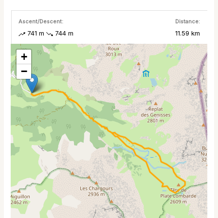
Ascent/Descent:
Distance:
741 m
744 m
11.59 km
+
−