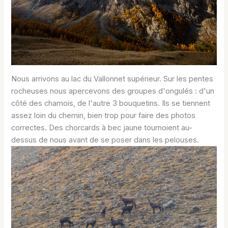
Nous arrivons au lac du Vallonnet supérieur. Sur les pentes
rocheuses nous apercevons des groupes d'ongulés : d'un
côté des chamois, de l'autre 3 bouquetins. Ils se tiennent
assez loin du chemin, bien trop pour faire des photos
correctes. Des chorcards à bec jaune tournoient au-
dessus de nous avant de se poser dans les pelouses.