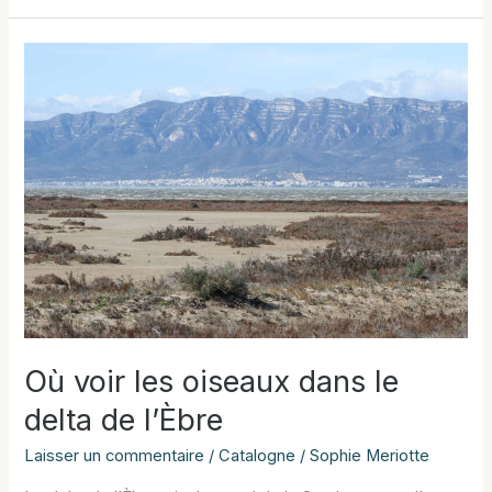
oiseaux
aux
Aiguamolls
de
l’Empordà
Où voir les oiseaux dans le
delta de l’Èbre
Laisser un commentaire
/
Catalogne
/
Sophie Meriotte