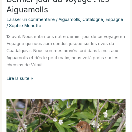
Aiguamolls
Laisser un commentaire
/
Aiguamolls
,
Catalogne
,
Espagne
/
Sophie Meriotte
13 avril. Nous entamons notre dernier jour de ce voyage en
Espagne qui nous aura conduit jusque sur les rives du
Guadalquivir. Nous sommes arrivés tard dans la nuit aux
Aiguamolls et dès le petit matin, nous voilà partis sur les
chemins de Villaüt.
Dernier
Lire la suite »
jour
du
voyage
:
les
Aiguamolls