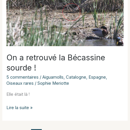
On a retrouvé la Bécassine
sourde !
5 commentaires
/
Aiguamolls
,
Catalogne
,
Espagne
,
Oiseaux rares
/
Sophie Meriotte
Elle était là !
On
Lire la suite »
a
retrouvé
la