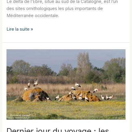
Le delta de l’Èbre, situé au sud de la Catalogne, est l’un
des sites ornithologiques les plus importants de
Méditerranée occidentale.
Où
Lire la suite »
voir
les
oiseaux
dans
le
delta
de
l’Èbre
Dernier jour du voyage : les