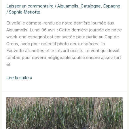
Laisser un commentaire
/
Aiguamolls
,
Catalogne
,
Espagne
/
Sophie Meriotte
Et voilà le compte-rendu de notre dernière journée aux
Aiguamolls. Lundi 06 avril : Cette dernière journée de notre
week-end espagnol est consacrée pour partie au Cap de
Creus, avec pour objectif photo deux espèces : la
Fauvette à lunettes et le Lézard ocellé. Le vent qui devait
tomber pour devenir négligeable souffle encore assez fort
et
Aiguamolls
Lire la suite »
de
l’Emporda
:
Jour
3