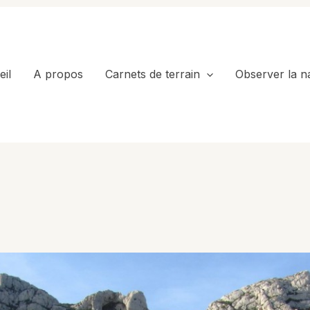
il
A propos
Carnets de terrain
Observer la n