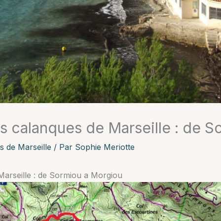
 calanques de Marseille : de S
s de Marseille
/ Par
Sophie Meriotte
arseille : de Sormiou a Morgiou