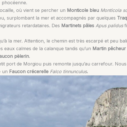
té phocéenne.
ocaille, où vient se percher un
Monticole bleu
Monticola so
iou, surplombant la mer et accompagnés par quelques
Traq
migrateurs retardataires. Des
Martinets pâles
Apus palidus
fi
 la mer. Attention, le chemin est très escarpé et peu balis
s eaux calmes de la calanque tandis qu’un
Martin pêcheur
aucon pèlerin
.
tit port de Morgiou puis remonte jusqu’au carrefour. Nous 
e un
Faucon crécerelle
Falco tinnunculus
.