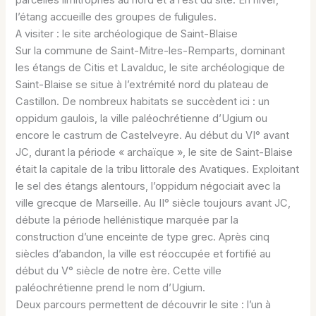
parcelles limitrophes au nord et à l’est du site. En hiver,
l’étang accueille des groupes de fuligules.
A visiter : le site archéologique de Saint-Blaise
Sur la commune de Saint-Mitre-les-Remparts, dominant
les étangs de Citis et Lavalduc, le site archéologique de
Saint-Blaise se situe à l’extrémité nord du plateau de
Castillon. De nombreux habitats se succèdent ici : un
oppidum gaulois, la ville paléochrétienne d’Ugium ou
encore le castrum de Castelveyre. Au début du VI° avant
JC, durant la période « archaïque », le site de Saint-Blaise
était la capitale de la tribu littorale des Avatiques. Exploitant
le sel des étangs alentours, l’oppidum négociait avec la
ville grecque de Marseille. Au II° siècle toujours avant JC,
débute la période hellénistique marquée par la
construction d’une enceinte de type grec. Après cinq
siècles d’abandon, la ville est réoccupée et fortifié au
début du V° siècle de notre ère. Cette ville
paléochrétienne prend le nom d’Ugium.
Deux parcours permettent de découvrir le site : l’un à