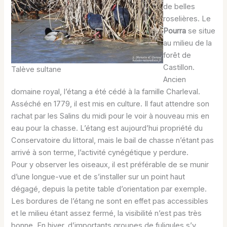
de belles
roselières. Le
Pourra
se situe
au milieu de la
forêt de
Castillon.
Talève sultane
Ancien
domaine royal, l’étang a été cédé à la famille Charleval.
Asséché en 1779, il est mis en culture. Il faut attendre son
rachat par les Salins du midi pour le voir à nouveau mis en
eau pour la chasse. L’étang est aujourd’hui propriété du
Conservatoire du littoral, mais le bail de chasse n’étant pas
arrivé à son terme, l’activité cynégétique y perdure.
Pour y observer les oiseaux, il est préférable de se munir
d’une longue-vue et de s’installer sur un point haut
dégagé, depuis la petite table d’orientation par exemple.
Les bordures de l’étang ne sont en effet pas accessibles
et le milieu étant assez fermé, la visibilité n’est pas très
bonne. En hiver, d’importants groupes de fuligules s’y