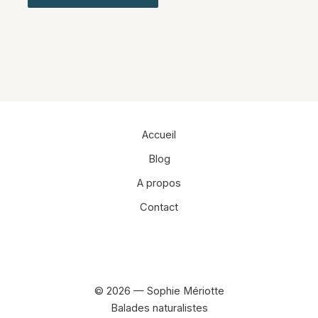
Alternative:
Accueil
Blog
A propos
Contact
Facebook
Instagram
© 2026 — Sophie Mériotte
Balades naturalistes