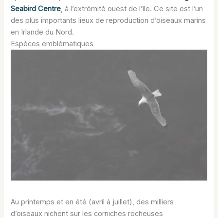
Seabird Centre
, à l’extrémité ouest de l’île. Ce site est l’un
des plus importants lieux de reproduction d’oiseaux marins
en Irlande du Nord.
Espèces emblématiques
Au printemps et en été (avril à juillet), des milliers
d’oiseaux nichent sur les corniches rocheuses