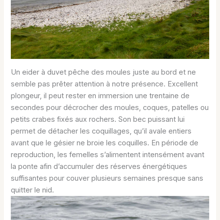
Un eider à duvet pêche des moules juste au bord et ne
semble pas prêter attention à notre présence. Excellent
plongeur, il peut rester en immersion une trentaine de
secondes pour décrocher des moules, coques, patelles ou
petits crabes fixés aux rochers. Son bec puissant lui
permet de détacher les coquillages, qu’il avale entiers
avant que le gésier ne broie les coquilles. En période de
reproduction, les femelles s’alimentent intensément avant
la ponte afin d’accumuler des réserves énergétiques
suffisantes pour couver plusieurs semaines presque sans
quitter le nid.