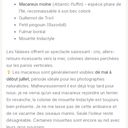
Macareux moine
(
Atlantic Puffin
) – espèce phare de
l’île, reconnaissable à son bec coloré
Guillemot de Troïl
Petit pingouin (Razorbill)
Fulmar boréal
Mouette tridactyle
Les falaises offrent un spectacle saisissant : cris, allers-
retours incessants vers la mer, colonies denses perchées
sur les parois verticales.
Les macareux sont généralement visibles
de mai à
début juillet
, période idéale pour les photographes
naturalistes. Malheureusement il est déjà trop tard pour
nous. je ne verrai qu’un seul macareux rejoindre un terrier.
En revanche, la colonie de mouette tridactyle est toujours
bien présente. Je ne me lasse pas de cette ambiance et
de ce vacarme des oiseaux marins. Seule l’odeur reste
désagréable. Certaines mouettes sont encore au nid avec
leurs gros poussins.