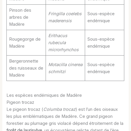
Pinson des
Fringilla coelebs
Sous-espèce
arbres de
maderensis
endémique
Madère
Erithacus
Rougegorge de
Sous-espèce
rubecula
Madère
endémique
microrhynchos
Bergeronnette
Motacilla cinerea
Sous-espèce
des ruisseaux de
schmitzi
endémique
Madère
Les espèces endémiques de Madère
Pigeon trocaz
Le pigeon trocaz (
Columba trocaz
) est l’un des oiseaux
les plus emblématiques de Madère. Ce grand pigeon
forestier au plumage gris violacé dépend étroitement de la
forêt de laurisylve
, un écosystème relicte datant de l’ère