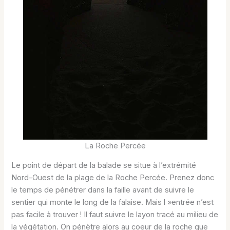
La Roche Percée
Le point de départ de la balade se situe à l’extrémité
Nord-Ouest de la plage de la Roche Percée. Prenez donc
le temps de pénétrer dans la faille avant de suivre le
sentier qui monte le long de la falaise. Mais l »entrée n’est
pas facile à trouver ! Il faut suivre le layon tracé au milieu de
la végétation. On pénètre alors au coeur de la roche que