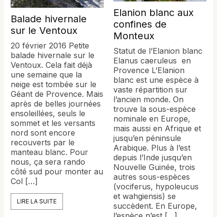
Elanion blanc aux
Balade hivernale
confines de
sur le Ventoux
Monteux
20 février 2016 Petite
Statut de l’Elanion blanc
balade hivernale sur le
Elanus caeruleus en
Ventoux. Cela fait déjà
Provence L’Elanion
une semaine que la
blanc est une espèce à
neige est tombée sur le
vaste répartition sur
Géant de Provence. Mais
l’ancien monde. On
après de belles journées
trouve la sous-espèce
ensoleillées, seuls le
nominale en Europe,
sommet et les versants
mais aussi en Afrique et
nord sont encore
jusqu’en péninsule
recouverts par le
Arabique. Plus à l’est
manteau blanc. Pour
depuis l’Inde jusqu’en
nous, ça sera rando
Nouvelle Guinée, trois
côté sud pour monter au
autres sous-espèces
Col […]
(vociferus, hypoleucus
et wahgiensis) se
LIRE LA SUITE
succèdent. En Europe,
l’espèce n’est […]