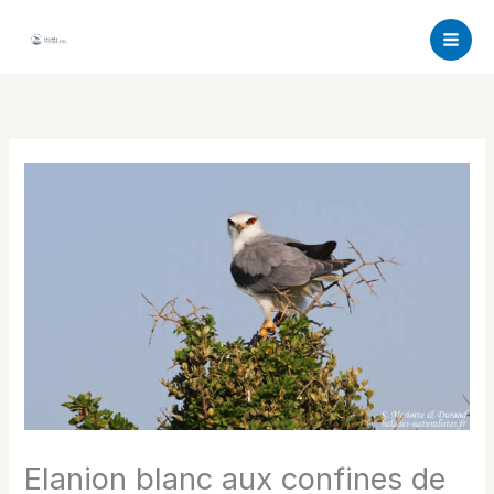
Aller
au
contenu
Elanion blanc aux confines de