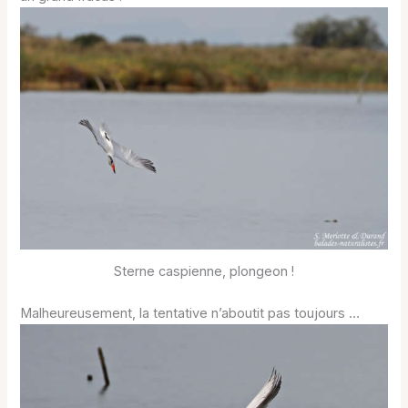
Sterne caspienne, plongeon !
Malheureusement, la tentative n’aboutit pas toujours …