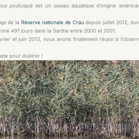
bus podiceps
) est un oiseau aquatique d’origine améric
ngs de la
Réserve nationale de Crau
depuis juillet 2012, d
onné 491 jours dans la Sarthe entre 2000 et 2001.
évrier et juin 2013, nous avons finalement réussi à l’obs
ste pour illustrer !