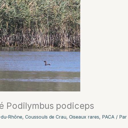
ré Podilymbus podiceps
-du-Rhône
,
Coussouls de Crau
,
Oiseaux rares
,
PACA
/ Pa