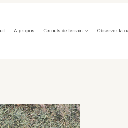
il
A propos
Carnets de terrain
Observer la n