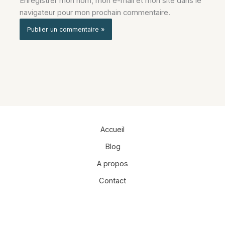
Enregistrer mon nom, mon e-mail et mon site dans le
navigateur pour mon prochain commentaire.
Alternative:
Accueil
Blog
A propos
Contact
Facebook
Instagram