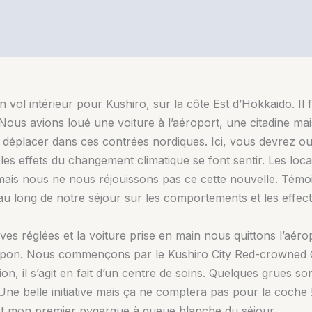
 vol intérieur pour Kushiro, sur la côte Est d’Hokkaido. Il 
. Nous avions loué une voiture à l’aéroport, une citadine ma
 déplacer dans ces contrées nordiques. Ici, vous devrez o
 les effets du changement climatique se font sentir. Les l
 mais nous ne nous réjouissons pas ce cette nouvelle. Tém
u long de notre séjour sur les comportements et les effecti
ves réglées et la voiture prise en main nous quittons l’aé
Japon. Nous commençons par le Kushiro City Red-crowned 
ion, il s’agit en fait d’un centre de soins. Quelques grues 
 Une belle initiative mais ça ne comptera pas pour la coch
s et mon premier pygargue à queue blanche du séjour.