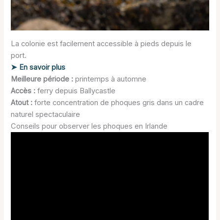
La colonie est facilement accessible à pieds depuis le
port.
➤ En savoir plus
Meilleure période :
printemps à automne
Accès :
ferry depuis Ballycastle
Atout :
forte concentration de phoques gris dans un cadre
naturel spectaculaire
Conseils pour observer les phoques en Irlande