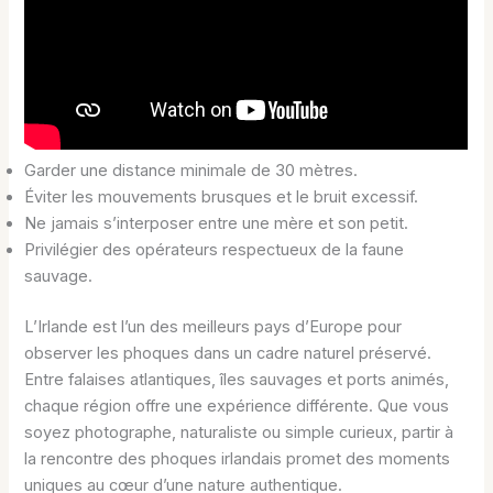
Garder une distance minimale de 30 mètres.
Éviter les mouvements brusques et le bruit excessif.
Ne jamais s’interposer entre une mère et son petit.
Privilégier des opérateurs respectueux de la faune
sauvage.
L’Irlande est l’un des meilleurs pays d’Europe pour
observer les phoques dans un cadre naturel préservé.
Entre falaises atlantiques, îles sauvages et ports animés,
chaque région offre une expérience différente. Que vous
soyez photographe, naturaliste ou simple curieux, partir à
la rencontre des phoques irlandais promet des moments
uniques au cœur d’une nature authentique.