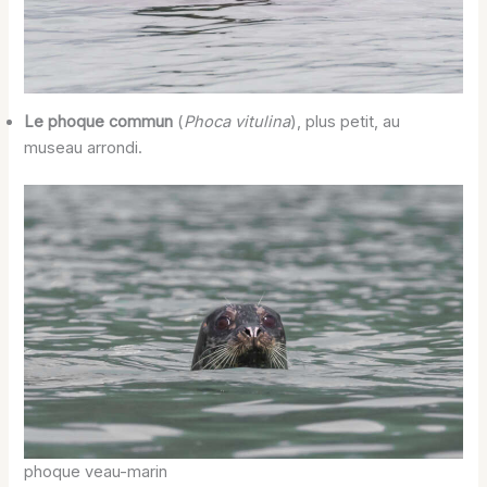
Le phoque commun
(
Phoca vitulina
), plus petit, au
museau arrondi.
phoque veau-marin