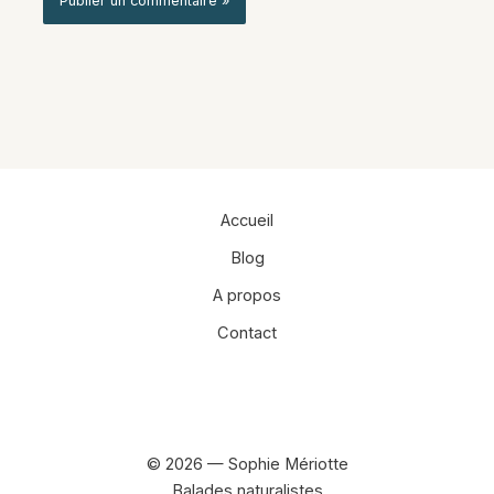
Alternative:
Accueil
Blog
A propos
Contact
Facebook
Instagram
© 2026 — Sophie Mériotte
Balades naturalistes