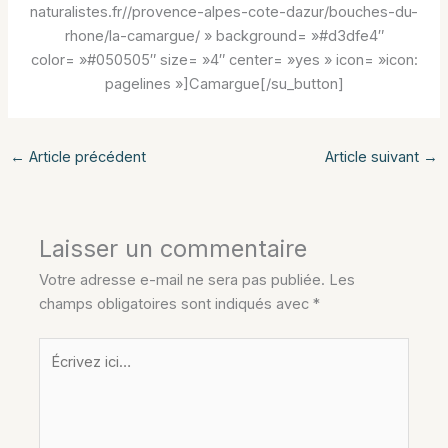
naturalistes.fr//provence-alpes-cote-dazur/bouches-du-
rhone/la-camargue/ » background= »#d3dfe4″
color= »#050505″ size= »4″ center= »yes » icon= »icon:
pagelines »]Camargue[/su_button]
←
Article précédent
Article suivant
→
Laisser un commentaire
Votre adresse e-mail ne sera pas publiée.
Les
champs obligatoires sont indiqués avec
*
Écrivez
ici…