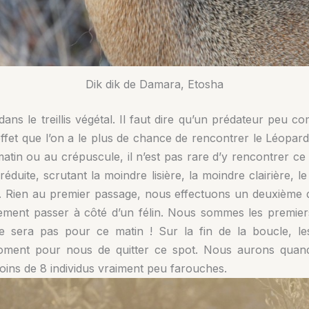
Dik dik de Damara, Etosha
 dans le treillis végétal. Il faut dire qu’un prédateur pe
n effet que l’on a le plus de chance de rencontrer le Léop
matin ou au crépuscule, il n’est pas rare d’y rencontrer ce
réduite, scrutant la moindre lisière, la moindre clairière,
er. Rien au premier passage, nous effectuons un deuxième da
ilement passer à côté d’un félin. Nous sommes les premier
e sera pas pour ce matin ! Sur la fin de la boucle, le
moment pour nous de quitter ce spot. Nous aurons quand
oins de 8 individus vraiment peu farouches.