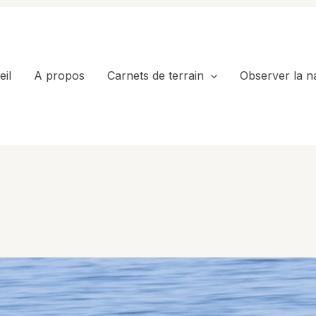
il
A propos
Carnets de terrain
Observer la n