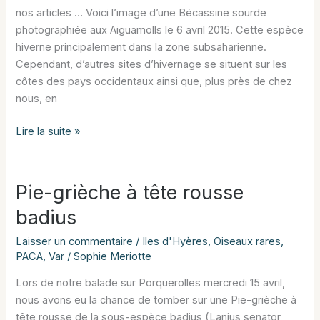
nos articles … Voici l’image d’une Bécassine sourde
photographiée aux Aiguamolls le 6 avril 2015. Cette espèce
hiverne principalement dans la zone subsaharienne.
Cependant, d’autres sites d’hivernage se situent sur les
côtes des pays occidentaux ainsi que, plus près de chez
nous, en
Bécassine
Lire la suite »
sourde
(Lymnocryptes
minimus)
Pie-grièche à tête rousse
badius
Laisser un commentaire
/
Iles d'Hyères
,
Oiseaux rares
,
PACA
,
Var
/
Sophie Meriotte
Lors de notre balade sur Porquerolles mercredi 15 avril,
nous avons eu la chance de tomber sur une Pie-grièche à
tête rousse de la sous-espèce badius (Lanius senator