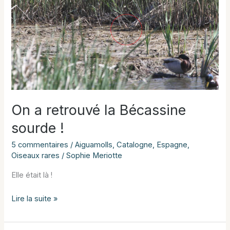
On a retrouvé la Bécassine
sourde !
5 commentaires
/
Aiguamolls
,
Catalogne
,
Espagne
,
Oiseaux rares
/
Sophie Meriotte
Elle était là !
On
Lire la suite »
a
retrouvé