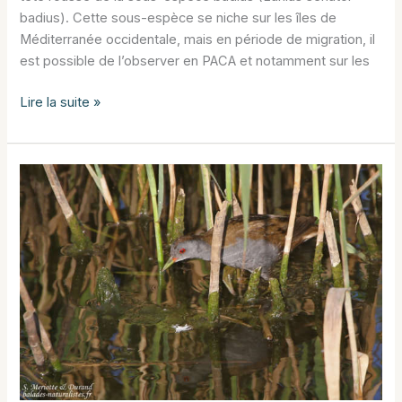
badius). Cette sous-espèce se niche sur les îles de
Méditerranée occidentale, mais en période de migration, il
est possible de l’observer en PACA et notamment sur les
Pie-
Lire la suite »
grièche
à
tête
rousse
badius