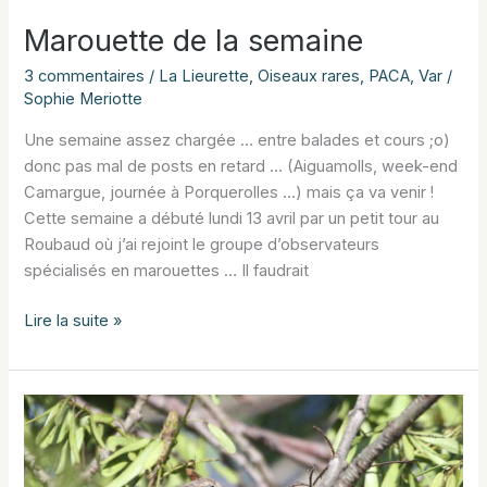
Marouette de la semaine
3 commentaires
/
La Lieurette
,
Oiseaux rares
,
PACA
,
Var
/
Sophie Meriotte
Une semaine assez chargée … entre balades et cours ;o)
donc pas mal de posts en retard … (Aiguamolls, week-end
Camargue, journée à Porquerolles …) mais ça va venir !
Cette semaine a débuté lundi 13 avril par un petit tour au
Roubaud où j’ai rejoint le groupe d’observateurs
spécialisés en marouettes … Il faudrait
Marouette
Lire la suite »
de
la
semaine