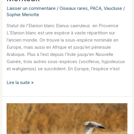
Laisser un commentaire
/
Oiseaux rares
,
PACA
,
Vaucluse
/
Sophie Meriotte
Statut de l’Elanion blanc Elanus caeruleus en Provence
L’Elanion blanc est une espèce à vaste répartition sur
l’ancien monde. On trouve la sous-espèce nominale en
Europe, mais aussi en Afrique et jusqu’en péninsule
Arabique. Plus à l’est depuis l’Inde jusqu’en Nouvelle
Guinée, trois autres sous-espèces (vociferus, hypoleucus
et wahgiensis) se succèdent. En Europe, l’espèce n’est
Elanion
Lire la suite »
blanc
aux
confines
de
Monteux