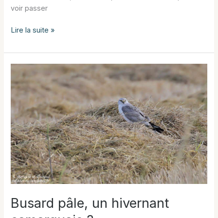
voir passer
Le
Lire la suite »
Busard
pâle
est
toujours
présent
en
Camargue
Busard pâle, un hivernant