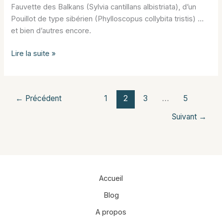
Fauvette des Balkans (Sylvia cantillans albistriata), d’un
Pouillot de type sibérien (Phylloscopus collybita tristis) …
et bien d’autres encore.
La
Lire la suite »
migration
sur
la
←
Précédent
1
2
3
…
5
zone
humide
Suivant
→
de
la
Lieurette
(Hyères)
Accueil
Blog
A propos