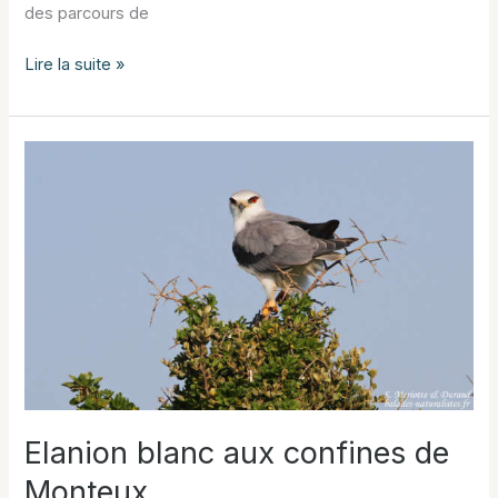
des parcours de
Grèbe
Lire la suite »
jougris
Elanion blanc aux confines de
Monteux