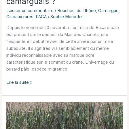
camarguais ?
Laisser un commentaire
/
Bouches-du-Rhône
,
Camargue
,
Oiseaux rares
,
PACA
/
Sophie Meriotte
Depuis le vendredi 20 novembre, un mâle de Busard pâle
est présent sur le secteur du Mas des Charlots, site
fréquenté en début février de cette année par un mâle
subadulte. Il s’agit très vraisemblablement du même
individu reconnaissable avec sa marque ocre
caractéristique sur le sommet du crâne. L’hivernage du
busard pâle, espèce migratrice,
Busard
Lire la suite »
pâle,
un
hivernant
camarguais
?