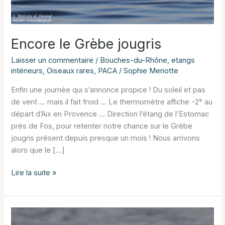
Encore le Grèbe jougris
Laisser un commentaire
/
Bouches-du-Rhône
,
etangs
intérieurs
,
Oiseaux rares
,
PACA
/
Sophie Meriotte
Enfin une journée qui s’annonce propice ! Du soleil et pas
de vent … mais il fait froid … Le thermomètre affiche -2° au
départ d’Aix en Provence … Direction l’étang de l’Estomac
près de Fos, pour retenter notre chance sur le Grèbe
jougris présent depuis presque un mois ! Nous arrivons
alors que le […]
Encore
Lire la suite »
le
Grèbe
jougris