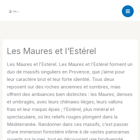
Aller
au
contenu
Les Maures et l’Estérel
Les Maures et l’Estérel. Les Maures et l’Estérel forment un
duo de massifs singuliers en Provence, que j’aime pour
leur caractère brut et leur forte identité. Tous deux
reposent sur des roches anciennes et sombres, mais
offrent des ambiances bien distinctes : les Maures, denses
et ombragés, avec leurs chênaies-lièges, leurs vallons
frais et leur maquis épais ; l’Estérel, plus minéral et
spectaculaire, où les reliefs rouges plongent dans la
Méditerranée. Randonner dans ces massifs, c’est passer
d’une immersion forestière intime à de vastes panoramas
ouverts sur la mer, tout en découvrant une biodiversité