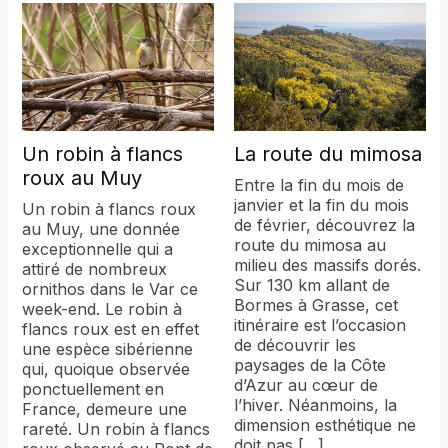
Un robin à flancs
La route du mimosa
roux au Muy
Entre la fin du mois de
janvier et la fin du mois
Un robin à flancs roux
de février, découvrez la
au Muy, une donnée
route du mimosa au
exceptionnelle qui a
milieu des massifs dorés.
attiré de nombreux
Sur 130 km allant de
ornithos dans le Var ce
Bormes à Grasse, cet
week-end. Le robin à
itinéraire est l’occasion
flancs roux est en effet
de découvrir les
une espèce sibérienne
paysages de la Côte
qui, quoique observée
d’Azur au cœur de
ponctuellement en
l’hiver. Néanmoins, la
France, demeure une
dimension esthétique ne
rareté. Un robin à flancs
doit pas […]