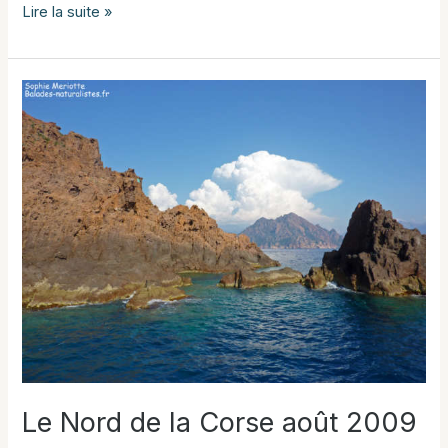
Le
Lire la suite »
Cap
Corse
au
printemps
Le Nord de la Corse août 2009