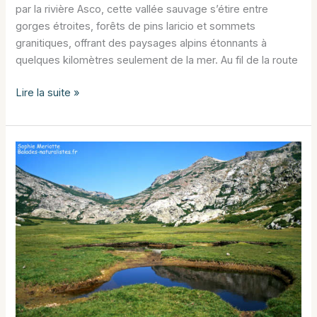
par la rivière Asco, cette vallée sauvage s’étire entre
gorges étroites, forêts de pins laricio et sommets
granitiques, offrant des paysages alpins étonnants à
quelques kilomètres seulement de la mer. Au fil de la route
La
Lire la suite »
vallée
de
L’Asco