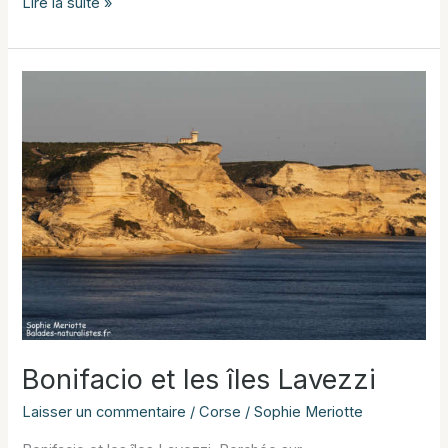
Girolata
Lire la suite »
et
le
golfe
de
Porto
Bonifacio et les îles Lavezzi
Laisser un commentaire
/
Corse
/
Sophie Meriotte