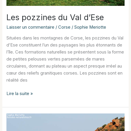
Les pozzines du Val d’Ese
Laisser un commentaire
/
Corse
/
Sophie Meriotte
Situées dans les montagnes de Corse, les pozzines du Val
d’Ese constituent l’un des paysages les plus étonnants de
l’île. Ces formations naturelles se présentent sous la forme
de petites pelouses vertes parsemées de mares
circulaires, donnant au plateau un aspect presque irréel au
cœur des reliefs granitiques corses. Les pozzines sont en
réalité des
Les
Lire la suite »
pozzines
du
Val
d’Ese