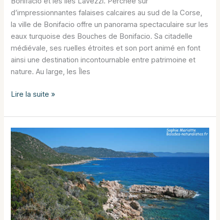
Bonifacio et les îles Lavezzi. Perchée sur
d’impressionnantes falaises calcaires au sud de la Corse,
la ville de Bonifacio offre un panorama spectaculaire sur les
eaux turquoise des Bouches de Bonifacio. Sa citadelle
médiévale, ses ruelles étroites et son port animé en font
ainsi une destination incontournable entre patrimoine et
nature. Au large, les Îles
Bonifacio
Lire la suite »
et
les
îles
Lavezzi