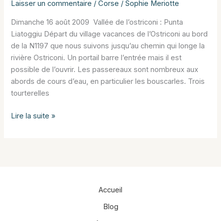
Laisser un commentaire
/
Corse
/
Sophie Meriotte
Dimanche 16 août 2009 Vallée de l’ostriconi : Punta
Liatoggiu Départ du village vacances de l’Ostriconi au bord
de la N1197 que nous suivons jusqu’au chemin qui longe la
rivière Ostriconi. Un portail barre l’entrée mais il est
possible de l’ouvrir. Les passereaux sont nombreux aux
abords de cours d’eau, en particulier les bouscarles. Trois
tourterelles
Le
Lire la suite »
Nord
de
la
Corse
août
2009
Accueil
Blog