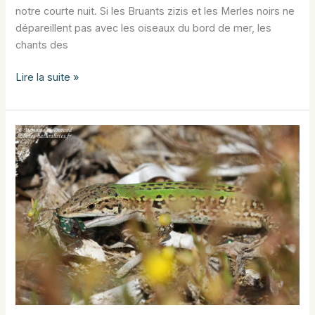
notre courte nuit. Si les Bruants zizis et les Merles noirs ne
dépareillent pas avec les oiseaux du bord de mer, les
chants des
Les
Lire la suite »
montagnes
centrales
autour
de
Vizzavona