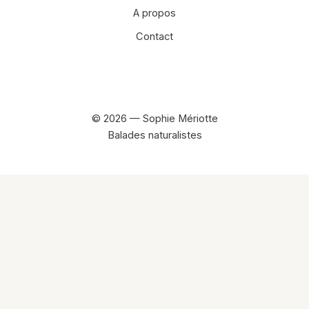
A propos
Contact
Facebook
Instagram
© 2026 — Sophie Mériotte
Balades naturalistes