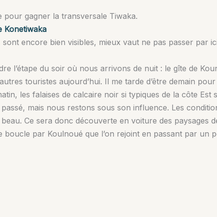
 pour gagner la transversale Tiwaka.
le Konetiwaka
ont encore bien visibles, mieux vaut ne pas passer par ici l
dre l’étape du soir où nous arrivons de nuit : le gîte de Ko
d’autres touristes aujourd’hui. Il me tarde d’être demain pou
atin, les falaises de calcaire noir si typiques de la côte Est
t passé, mais nous restons sous son influence. Les conditi
a beau. Ce sera donc découverte en voiture des paysages de
ite boucle par Koulnoué que l’on rejoint en passant par un p