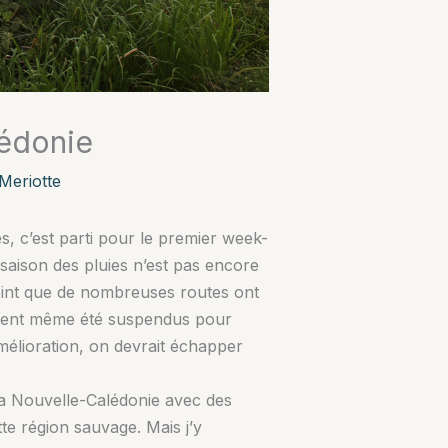
lédonie
Meriotte
s, c’est parti pour le premier week-
a saison des pluies n’est pas encore
 point que de nombreuses routes ont
avaient même été suspendus pour
amélioration, on devrait échapper
la Nouvelle-Calédonie avec des
te région sauvage. Mais j’y