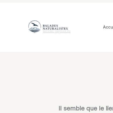
Aller
au
contenu
Accue
Il semble que le li